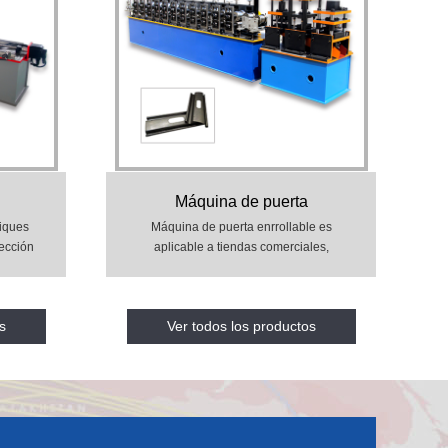
Máquina de puerta
enrrollable
biques
Máquina de puerta enrrollable es
sección
aplicable a tiendas comerciales,
: con
garaje, centros comerciales,
ncia,
hospitales, fábricas y otras empresas
,
de lugares públicos o viviendas.
s
Ver todos los productos
es, el
peratur