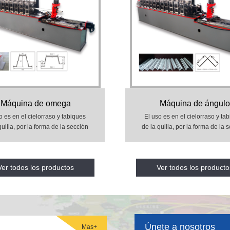
Máquina de omega
Máquina de ángulo
o es en el cielorraso y tabiques
El uso es en el cielorraso y ta
quilla, por la forma de la sección
de la quilla, por la forma de la 
, T, L, u .Hay las ventajas: con
V, C, T, L, u .Hay las ventajas
o de acero de alta resistencia,
techo de acero de alta resiste
adaptación de peso ligero,
adaptación de peso ligero
Ver todos los productos
Ver todos los producto
meable, resistente a golpes, el
impermeable, resistente a golp
 el ruido y el sonido, temperatur
polvo, el ruido y el sonido, tem
Únete a nosotros
Mas+