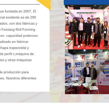
fue fundada en 2007. El
onal existente es de 290
dos, con dos fábricas y
i Feixiang Roll Forming
con capacidad poderoso
lizado en fabricar
hapa trapezoidal y
e perfil c,máquina de
iso y otras máquinas
de producción para
tes. Nuestros diferentes
eficiencia que tienen
xtranjero. Ahora,
s de un centenar de
: calidad primero, crédito