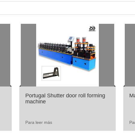
a empresa. Nos
post - venta para cada
Portugal Shutter door roll forming
Má
machine
Para leer más
Pa