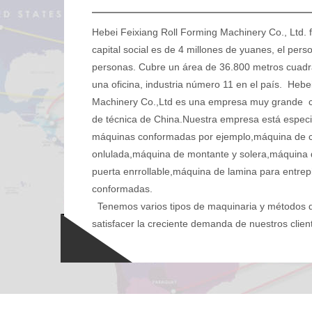
Hebei Feixiang Roll Forming Machinery Co., Ltd. 
capital social es de 4 millones de yuanes, el pers
personas. Cubre un área de 36.800 metros cuadra
una oficina, industria número 11 en el país. Hebe
Machinery Co.,Ltd es una empresa muy grande 
de técnica de China.Nuestra empresa está especia
máquinas conformadas por ejemplo,máquina de c
onlulada,máquina de montante y solera,máquina d
puerta enrrollable,máquina de lamina para entrep
conformadas.
Tenemos varios tipos de maquinaria y métodos 
satisfacer la creciente demanda de nuestros clien
tipos de máquina que es fácil de operar y de alta 
posicion de liderazgo tanto en China como en el e
nuestras producciones han sido exportados a má
países y regiones.
Nuestra empresa insiste en el objetivo de servicio