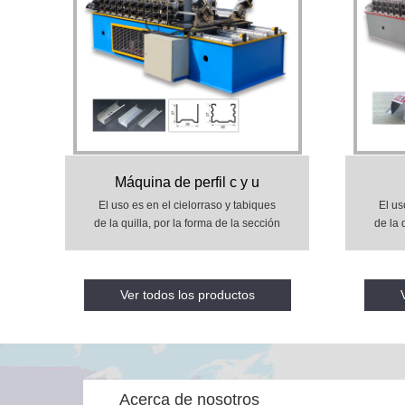
Máquina de perfil c y u
El uso es en el cielorraso y tabiques
El us
de la quilla, por la forma de la sección
de la 
V, C, T, L, u .Hay las ventajas: con
V, C
techo de acero de alta resistencia,
tech
adaptación de peso ligero,
Ver todos los productos
impermeable, resistente a golpes, el
imper
polvo, el ruido y el sonido, temperatur
polvo,
Acerca de nosotros